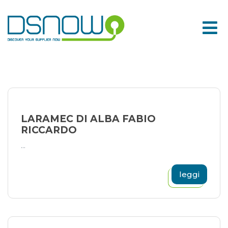
Skip
to
content
LARAMEC DI ALBA FABIO
RICCARDO
...
leggi