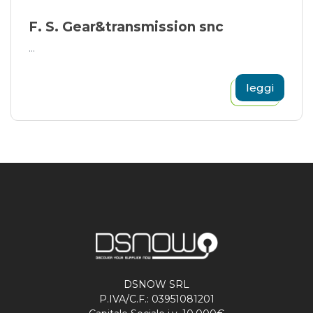
F. S. Gear&transmission snc
...
leggi
DSNOW SRL
P.IVA/C.F.: 03951081201