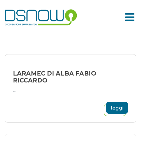
Skip
to
content
LARAMEC DI ALBA FABIO
RICCARDO
...
leggi