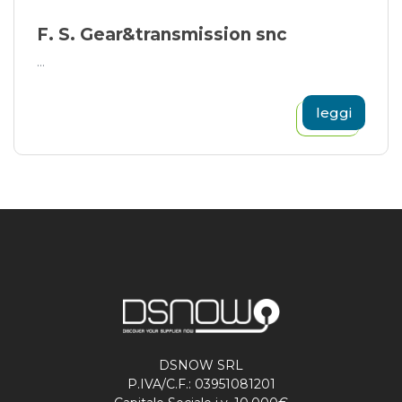
F. S. Gear&transmission snc
...
leggi
DSNOW SRL
P.IVA/C.F.: 03951081201