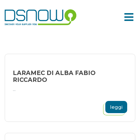
Skip
to
content
LARAMEC DI ALBA FABIO
RICCARDO
...
leggi