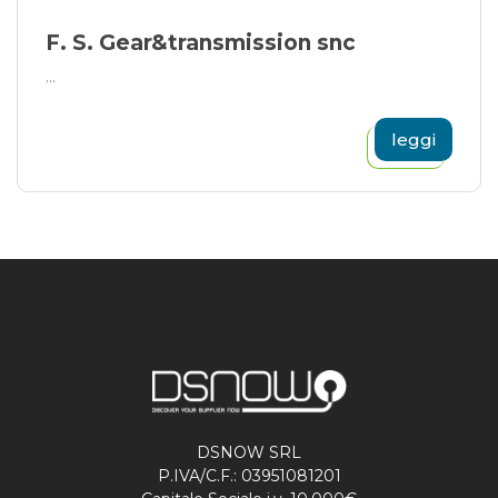
F. S. Gear&transmission snc
...
leggi
DSNOW SRL
P.IVA/C.F.: 03951081201