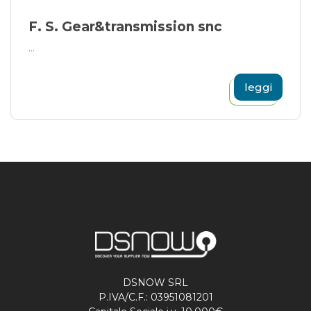
F. S. Gear&transmission snc
...
leggi
DSNOW SRL
P.IVA/C.F.: 03951081201