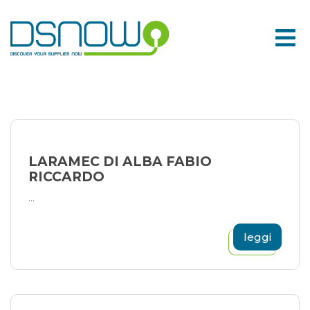
Skip
to
content
LARAMEC DI ALBA FABIO
RICCARDO
...
leggi