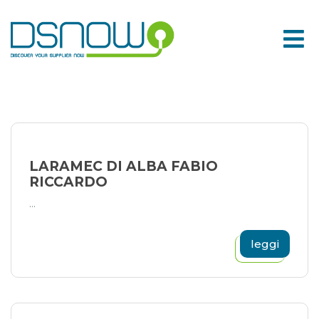
Skip
to
content
LARAMEC DI ALBA FABIO
RICCARDO
...
leggi