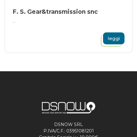
F. S. Gear&transmission snc
...
leggi
DSNOW SRL
P.IVA/C.F.: 03951081201