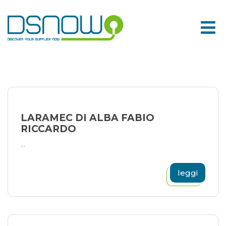
Skip
to
content
LARAMEC DI ALBA FABIO
RICCARDO
...
leggi