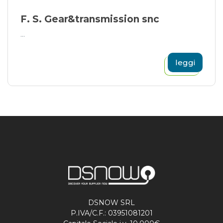
F. S. Gear&transmission snc
...
leggi
DSNOW SRL
P.IVA/C.F.: 03951081201