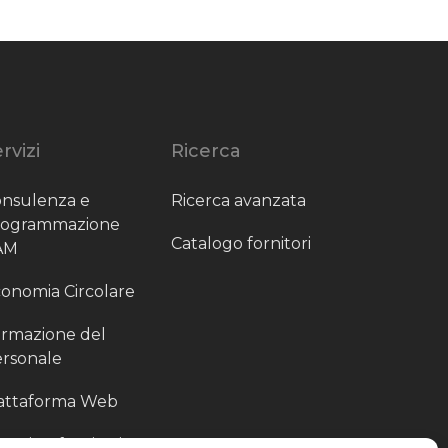
rvizi
Ricerca
nsulenza e
Ricerca avanzata
rogrammazione
Catalogo fornitori
AM
onomia Circolare
rmazione del
rsonale
attaforma Web
outing fornitori