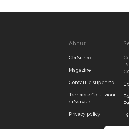
About
Se
Chi Siamo
Co
P
Magazine
C
Contatti e supporto
Ec
Termini e Condizioni
Fo
di Servizio
Pe
Privacy policy
Pi
Sc