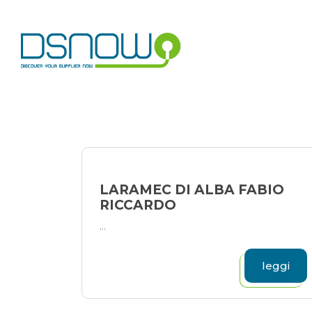
Skip
to
content
LARAMEC DI ALBA FABIO
RICCARDO
...
leggi