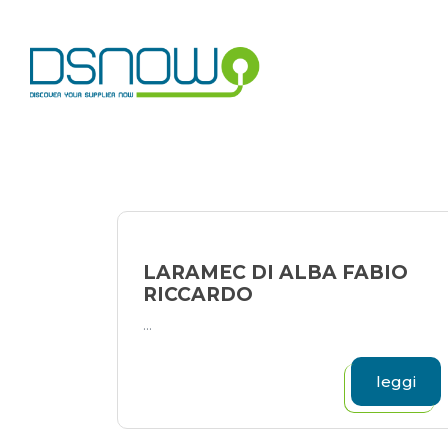
Skip
to
content
LARAMEC DI ALBA FABIO
RICCARDO
...
leggi