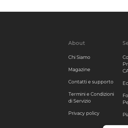
About
Se
Chi Siamo
Co
P
Magazine
C
Contatti e supporto
Ec
Termini e Condizioni
Fo
di Servizio
Pe
Privacy policy
Pi
Sc