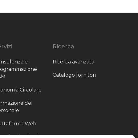
rvizi
Ricerca
nsulenza e
Ricerca avanzata
rogrammazione
Catalogo fornitori
AM
onomia Circolare
rmazione del
rsonale
attaforma Web
outing fornitori