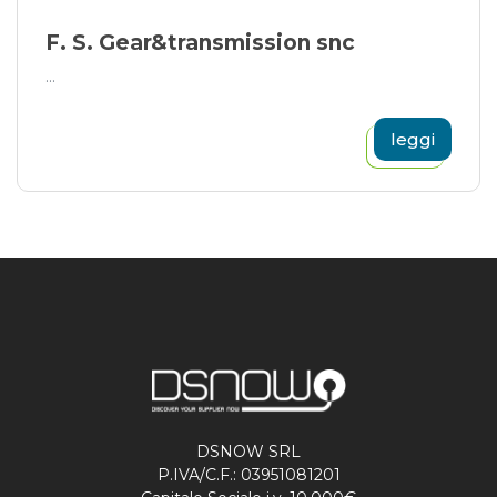
F. S. Gear&transmission snc
...
leggi
DSNOW SRL
P.IVA/C.F.: 03951081201