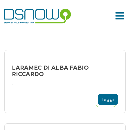
Skip
to
content
LARAMEC DI ALBA FABIO
RICCARDO
...
leggi