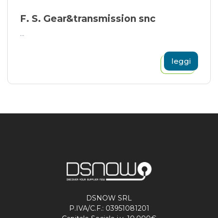
F. S. Gear&transmission snc
...
leggi
DSNOW SRL
P.IVA/C.F.: 03951081201