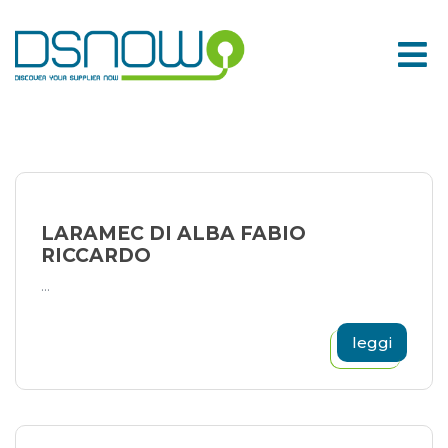
Skip
to
content
LARAMEC DI ALBA FABIO
RICCARDO
...
leggi