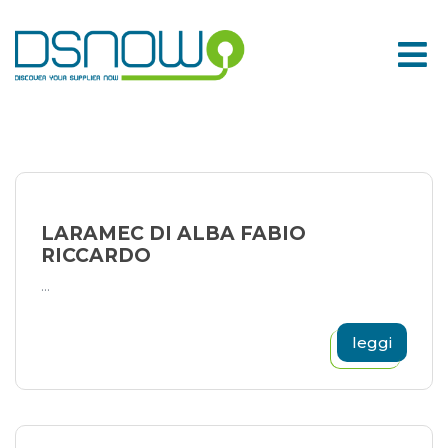
Skip
to
content
LARAMEC DI ALBA FABIO
RICCARDO
...
leggi