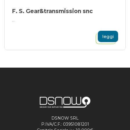
F. S. Gear&transmission snc
...
leggi
DSNOW SRL
P.IVA/C.F.: 03951081201