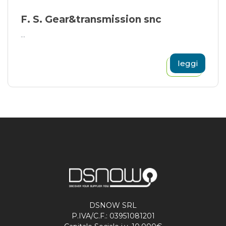
F. S. Gear&transmission snc
...
leggi
DSNOW SRL
P.IVA/C.F.: 03951081201