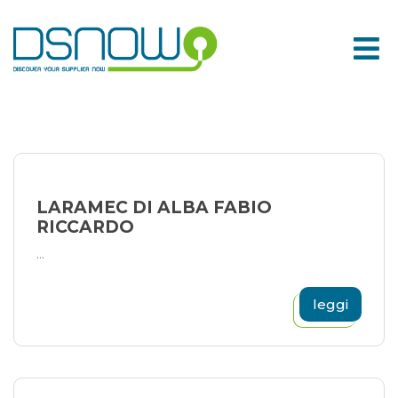
Skip
to
content
LARAMEC DI ALBA FABIO
RICCARDO
...
leggi