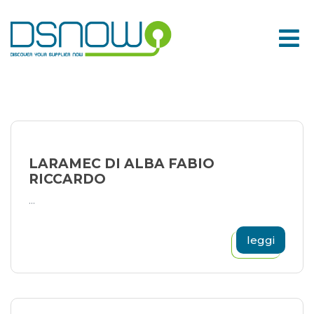
Skip
to
content
LARAMEC DI ALBA FABIO
RICCARDO
...
leggi