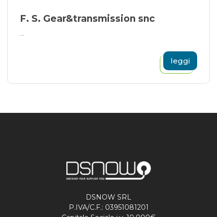
F. S. Gear&transmission snc
...
leggi
DSNOW SRL
P.IVA/C.F.: 03951081201