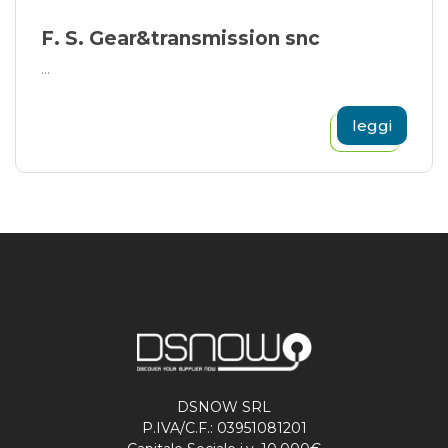
F. S. Gear&transmission snc
...
leggi
DSNOW SRL
P.IVA/C.F.: 03951081201