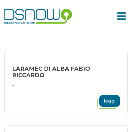
Skip
to
content
LARAMEC DI ALBA FABIO
RICCARDO
...
leggi