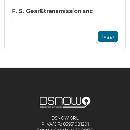
F. S. Gear&transmission snc
...
leggi
DSNOW SRL
P.IVA/C.F.: 03951081201