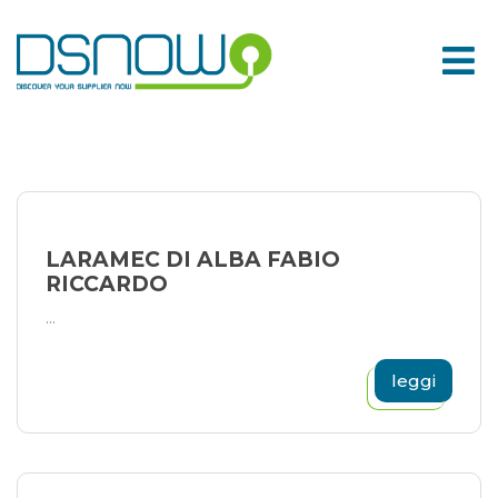
Skip
to
content
LARAMEC DI ALBA FABIO
RICCARDO
...
leggi