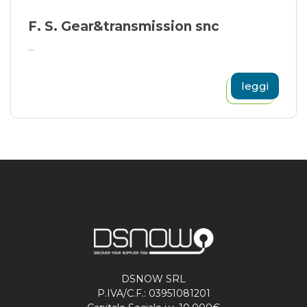
F. S. Gear&transmission snc
...
leggi
DSNOW SRL
P.IVA/C.F.: 03951081201