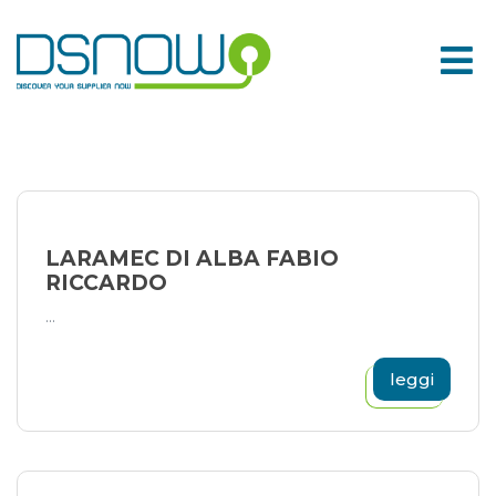
Skip
to
content
LARAMEC DI ALBA FABIO
RICCARDO
...
leggi