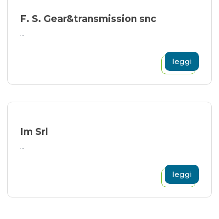
F. S. Gear&transmission snc
...
leggi
Im Srl
...
leggi