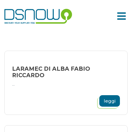
Skip
to
content
LARAMEC DI ALBA FABIO
RICCARDO
...
leggi