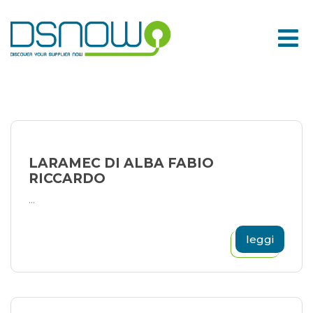
Skip
to
content
LARAMEC DI ALBA FABIO
RICCARDO
...
leggi