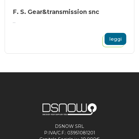
F. S. Gear&transmission snc
...
leggi
DSNOW SRL
P.IVA/C.F.: 03951081201