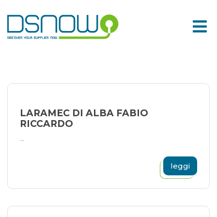
Skip
to
content
LARAMEC DI ALBA FABIO
RICCARDO
...
leggi