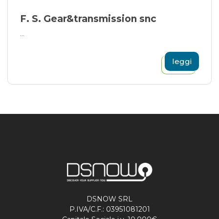
F. S. Gear&transmission snc
...
leggi
DSNOW SRL
P.IVA/C.F.: 03951081201