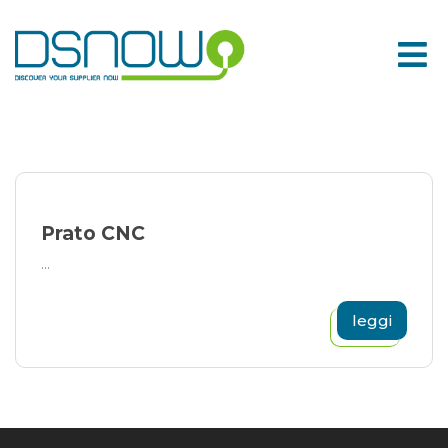
Skip
to
content
Prato CNC
...
leggi