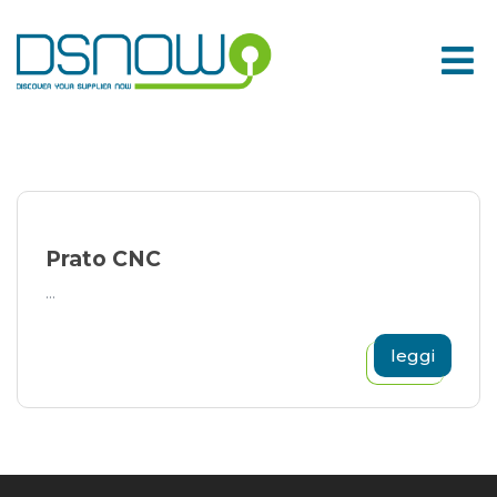
Skip
to
content
Prato CNC
...
leggi