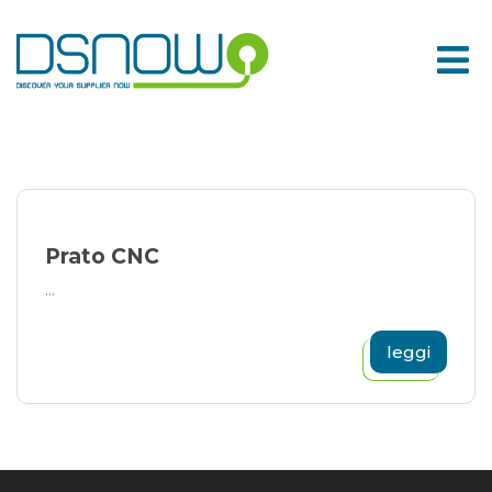
Skip
to
content
Prato CNC
...
leggi