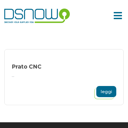
Skip
to
content
Prato CNC
...
leggi