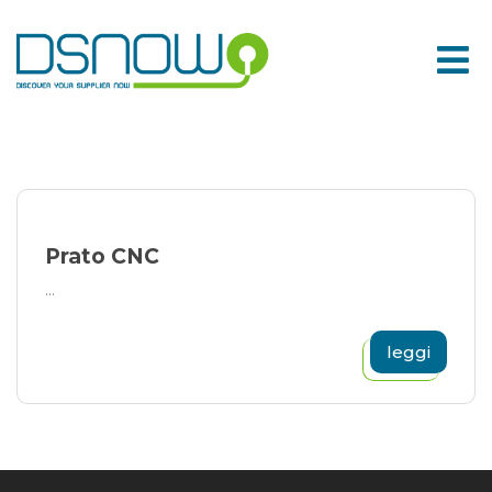
Skip
to
content
Prato CNC
...
leggi