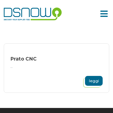
Skip
to
content
Prato CNC
...
leggi