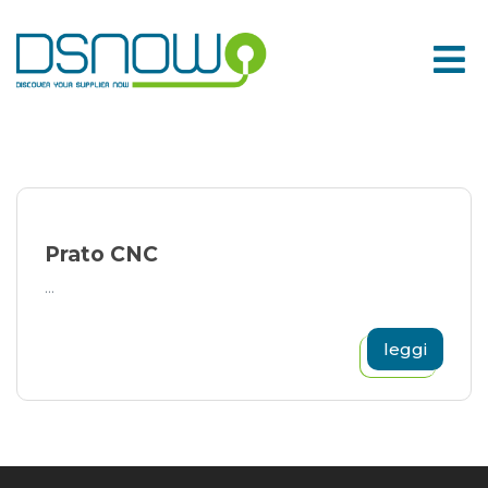
Skip
to
content
Prato CNC
...
leggi