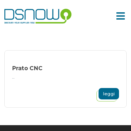
Skip
to
content
Prato CNC
...
leggi