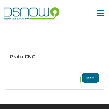
Skip
to
content
Prato CNC
...
leggi