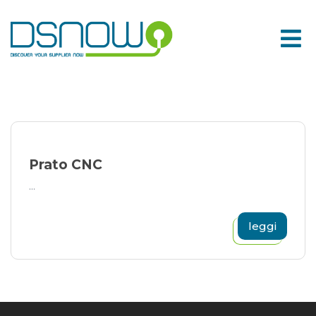
Skip
to
content
Prato CNC
...
leggi