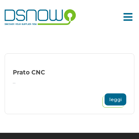
Skip
to
content
Prato CNC
...
leggi