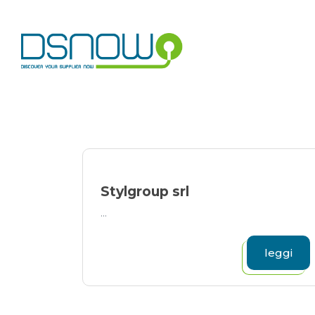
Skip
to
content
Stylgroup srl
...
leggi