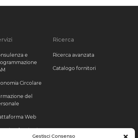
rvizi
Ricerca
nsulenza e
Ricerca avanzata
rogrammazione
Catalogo fornitori
AM
onomia Circolare
rmazione del
rsonale
attaforma Web
outing fornitori
Gestisci Consenso