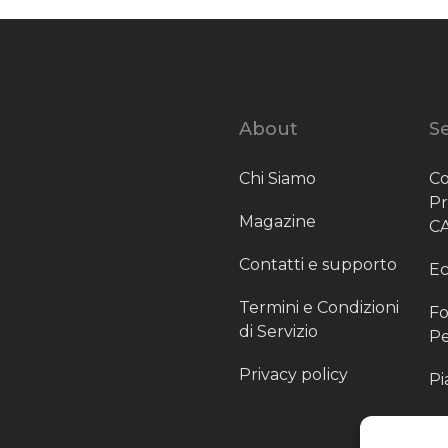
About
Se
Chi Siamo
Co
P
Magazine
C
Contatti e supporto
Ec
Termini e Condizioni
Fo
di Servizio
Pe
Privacy policy
Pi
Sc