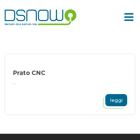
Skip
to
content
Prato CNC
...
leggi