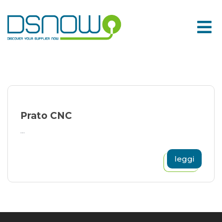
Skip
to
content
Prato CNC
...
leggi