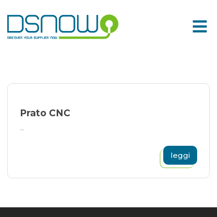
Skip
to
content
Prato CNC
...
leggi