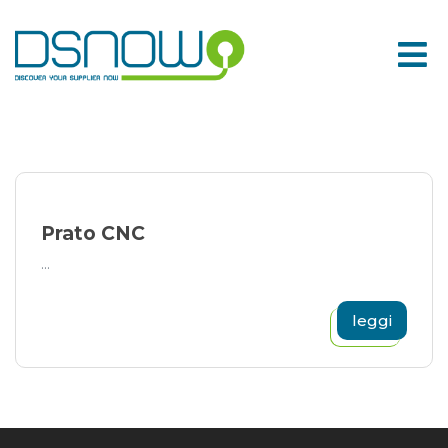
Skip
to
content
Prato CNC
...
leggi