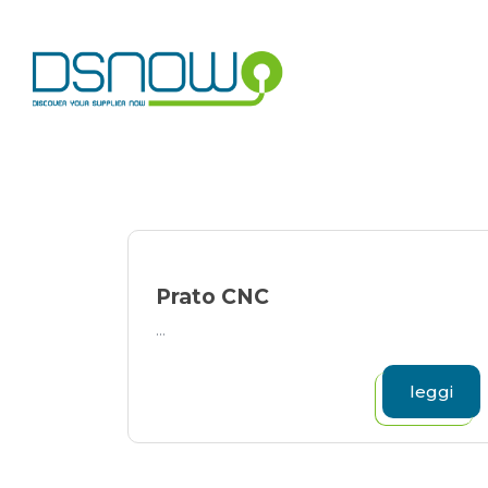
Skip
to
content
Prato CNC
...
leggi