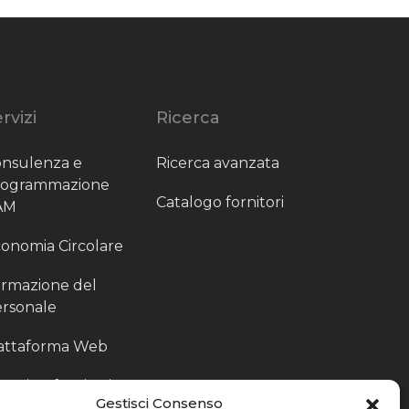
rvizi
Ricerca
nsulenza e
Ricerca avanzata
rogrammazione
Catalogo fornitori
AM
onomia Circolare
rmazione del
rsonale
attaforma Web
outing fornitori
Gestisci Consenso