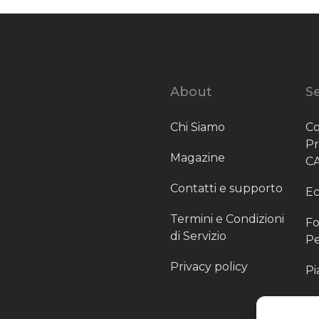
About
Se
Chi Siamo
Co
P
Magazine
C
Contatti e supporto
Ec
Termini e Condizioni
Fo
di Servizio
Pe
Privacy policy
Pi
Sc