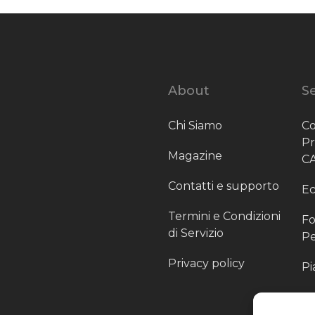
About
Se
Chi Siamo
Co
P
Magazine
C
Contatti e supporto
Ec
Termini e Condizioni
Fo
di Servizio
Pe
Privacy policy
Pi
Sc