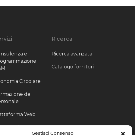
rvizi
Ricerca
nsulenza e
Ricerca avanzata
rogrammazione
Catalogo fornitori
AM
onomia Circolare
rmazione del
rsonale
attaforma Web
outing fornitori
Gestisci Consenso