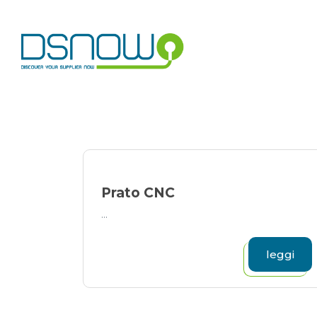
Skip
to
content
Prato CNC
...
leggi