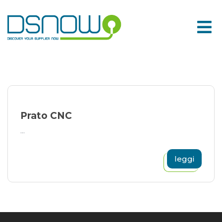
Skip
to
content
Prato CNC
...
leggi