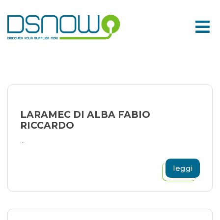
Skip
to
content
LARAMEC DI ALBA FABIO
RICCARDO
...
leggi