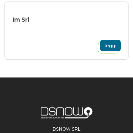
Im Srl
...
leggi
DSNOW SRL