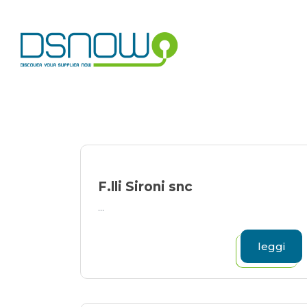
Skip
to
content
F.lli Sironi snc
...
leggi