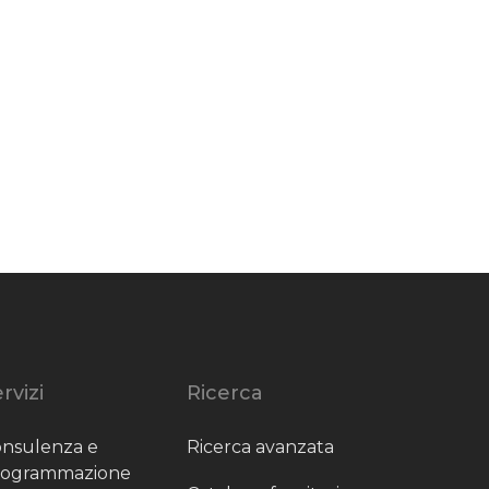
rvizi
Ricerca
nsulenza e
Ricerca avanzata
rogrammazione