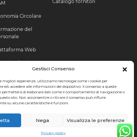
Catalogo fornitori
AM
onomia Circolare
rmazione del
rsonale
attaforma Web
outing fornitori
Gestisci Consenso
oduzione
le migliori esperienze, utilizziamo tecnologie come i cookie per
rticolari
e/o accedere alle informazioni del dispositivo. Il consenso a queste
ci permetterà di elaborare dati come il comportamento di navigazione o
ccoglitori di Fine
questo sito. Non acconsentire o ritirare il consenso può influire
te su alcune caratteristiche e funzioni.
nea
etta
Nega
Visualizza le preferenze
Privacy policy