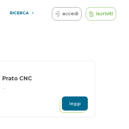
RICERCA
accedi
iscriviti
Prato CNC
...
leggi