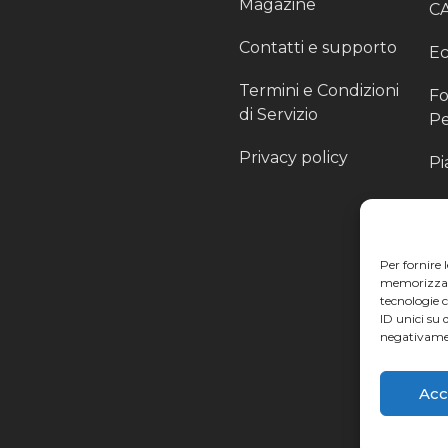
Magazine
C
Contatti e supporto
Ec
Termini e Condizioni
Fo
di Servizio
Pe
Privacy policy
Pi
Sc
Pr
Per fornire 
Pa
memorizzare 
tecnologie 
Ra
ID unici su 
negativamen
Li
Acc