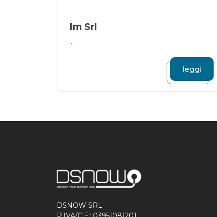
Im Srl
...
leggi
DSNOW SRL
P.IVA/C.F.: 03951081201