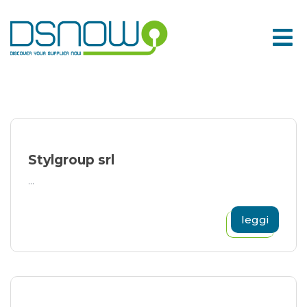
Skip
to
content
Stylgroup srl
...
leggi