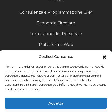
Consulenza e Programmazione CAM
Economia Circolare
Formazione del Personale
Piattaforma Web
Scouting fornitori
Gestisci Consenso
Produzione Particolari
Per fornire le migliori esperienze, utilizziamo tecnologie come i cookie
per memorizzare e/o accedere alle informazioni del dispositivo. Il
consenso a queste tecnologie ci permetterà di elaborare dati come il
Raccoglitori di Fine Linea
comportamento di navigazione o ID unici su questo sito. Non
acconsentire o ritirare il consenso può influire negativamente su alcune
Ricerca
caratteristiche e funzioni.
Ricerca avanzata
Accetta
Catalogo fornitori