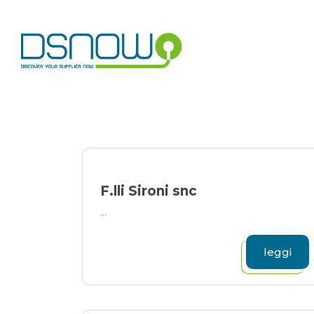
Skip
to
content
F.lli Sironi snc
...
leggi