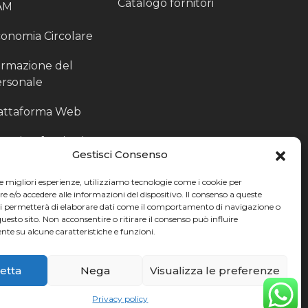
Catalogo fornitori
AM
onomia Circolare
rmazione del
rsonale
attaforma Web
outing fornitori
Gestisci Consenso
oduzione
le migliori esperienze, utilizziamo tecnologie come i cookie per
rticolari
e/o accedere alle informazioni del dispositivo. Il consenso a queste
ci permetterà di elaborare dati come il comportamento di navigazione o
ccoglitori di Fine
questo sito. Non acconsentire o ritirare il consenso può influire
te su alcune caratteristiche e funzioni.
nea
etta
Nega
Visualizza le preferenze
Privacy policy