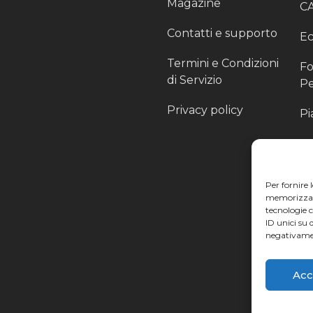
Magazine
C
Contatti e supporto
Ec
Termini e Condizioni
Fo
di Servizio
Pe
Privacy policy
Pi
Sc
Pr
Per fornire 
Pa
memorizzare 
tecnologie 
Ra
ID unici su 
negativamen
Li
Acc