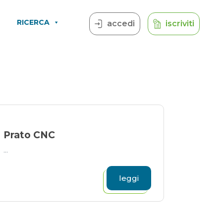
RICERCA
accedi
iscriviti
Prato CNC
...
leggi