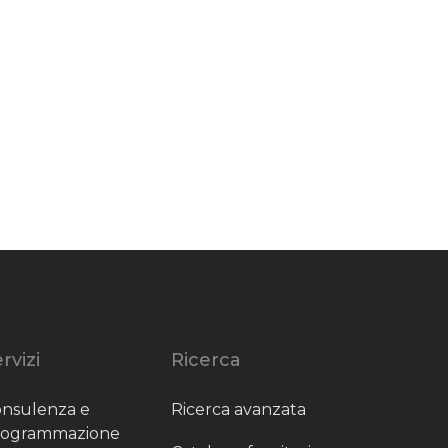
rvizi
Ricerca
nsulenza e
Ricerca avanzata
rogrammazione