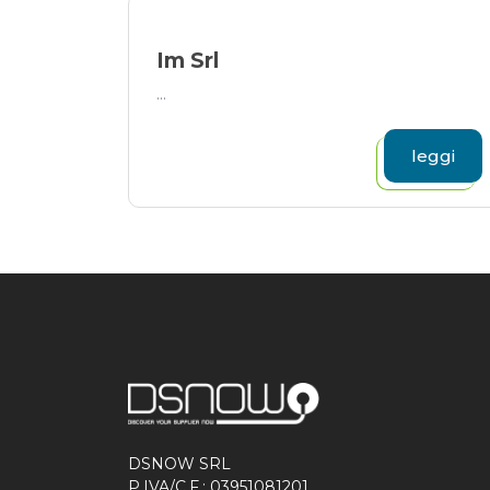
Im Srl
...
leggi
DSNOW SRL
P.IVA/C.F.: 03951081201