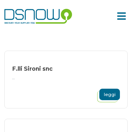
Skip
to
content
F.lli Sironi snc
...
leggi