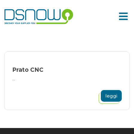
Skip
to
content
Prato CNC
...
leggi