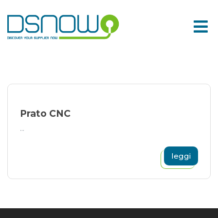
Skip
to
content
Prato CNC
...
leggi