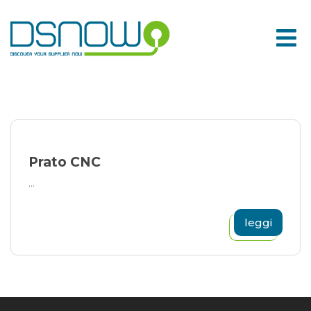
Skip
to
content
Prato CNC
...
leggi