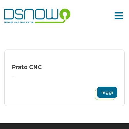
Skip
to
content
Prato CNC
...
leggi