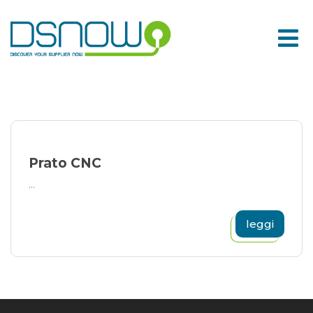
Skip
to
content
Prato CNC
...
leggi