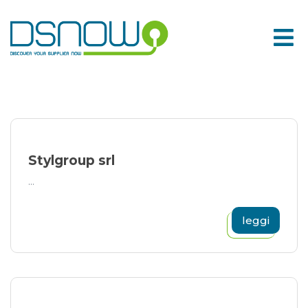
Skip
to
content
Stylgroup srl
...
leggi