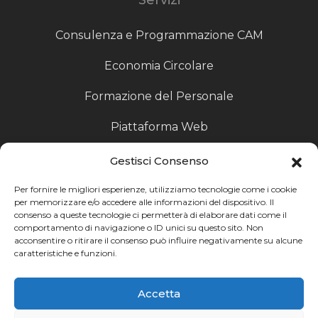
Consulenza e Programmazione CAM
Economia Circolare
Formazione del Personale
Piattaforma Web
Scouting fornitori
Gestisci Consenso
Produzione Particolari
Per fornire le migliori esperienze, utilizziamo tecnologie come i cookie
per memorizzare e/o accedere alle informazioni del dispositivo. Il
consenso a queste tecnologie ci permetterà di elaborare dati come il
Raccoglitori di Fine Linea
comportamento di navigazione o ID unici su questo sito. Non
acconsentire o ritirare il consenso può influire negativamente su alcune
Ricerca
caratteristiche e funzioni.
Ricerca avanzata
Accetta
Catalogo fornitori