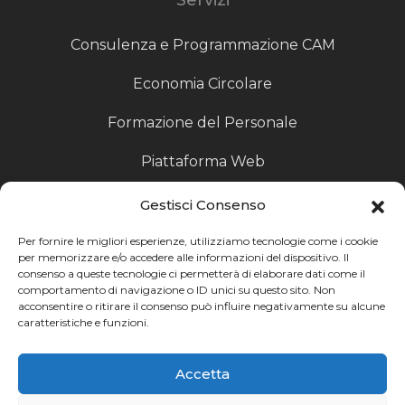
Consulenza e Programmazione CAM
Economia Circolare
Formazione del Personale
Piattaforma Web
Scouting fornitori
Gestisci Consenso
Produzione Particolari
Per fornire le migliori esperienze, utilizziamo tecnologie come i cookie
per memorizzare e/o accedere alle informazioni del dispositivo. Il
consenso a queste tecnologie ci permetterà di elaborare dati come il
Raccoglitori di Fine Linea
comportamento di navigazione o ID unici su questo sito. Non
acconsentire o ritirare il consenso può influire negativamente su alcune
Ricerca
caratteristiche e funzioni.
Ricerca avanzata
Accetta
Catalogo fornitori