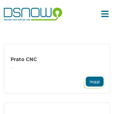
Skip
to
content
Prato CNC
...
leggi